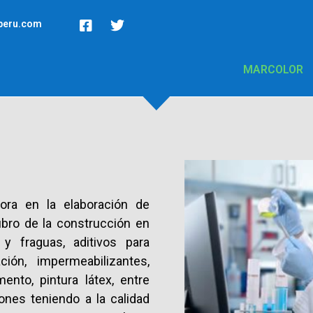
peru.com
MARCOLOR
IVOS PARA CONC
Mas productos
ra en la elaboración de
ubro de la construcción en
y fraguas, aditivos para
ión, impermeabilizantes,
ento, pintura látex, entre
ones teniendo a la calidad