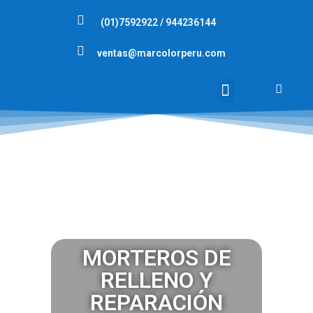
(01)7592922 / 944236144
ventas@marcolorperu.com
NUESTROS PRODUCTOS
MORTEROS DE
RELLENO Y
REPARACIÓN